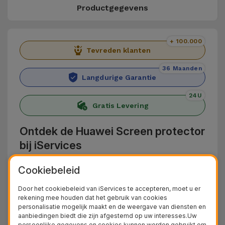
Productgegevens
+ 100.000
Tevreden klanten
36 Maanden
Langdurige Garantie
24U
Gratis Levering
Ontdek de Huawei Screen protector
bij iServices
Bescherm uw Huawei-telefoon met de Huawei
Cookiebeleid
Screenprotectors van iServices. Deze zijn
Door het cookiebeleid van iServices te accepteren, moet u er
gemaakt van gehard glas en bieden
rekening mee houden dat het gebruik van cookies
personalisatie mogelijk maakt en de weergave van diensten en
bescherming tegen krassen, stoten en andere
aanbiedingen biedt die zijn afgestemd op uw interesses.Uw
dagelijkse ongelukjes die het scherm van uw
persoonlijke gegevens en cookies kunnen worden gebruikt om