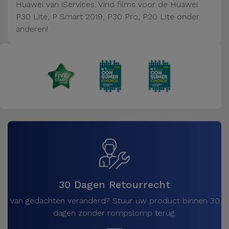
Fiets
Huawei van iServices. Vind films voor de Huawei
P30 Lite, P Smart 2019, P30 Pro, P20 Lite onder
Computer
anderen!
Aaccessoires
iPad en
Tablet
Accessoires
Kids
Bekijk
alles
30 Dagen Retourrecht
Van gedachten veranderd? Stuur uw product binnen 30
dagen zonder rompslomp terug.