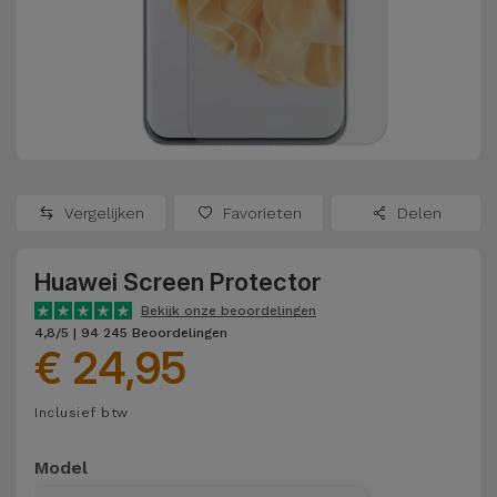
Refurbished
Adapters
Samsung
Apple
Watches
Hoezen en
Xiaomi
Schermbeschermers
Refurbished
Samsung
Huawei
Powerbanks
Refurbished
Vergelijken
Favorieten
Delen
Oppo
Opladers
iMac
Huawei Screen Protector
OnePlus
Hoofdtelefoons
Refurbished
Bekijk onze beoordelingen
en
Consoles
4,8/5 | 94 245 Beoordelingen
Google
€ 24,95
Luidsprekers
Bekijk
Dyson
Inclusief btw
Smartwatches
alles
en Bandjes
TCL
Model