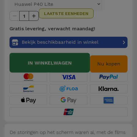
Telefoonketens
Andere
LAATSTE EENHEDEN
merken
1
Gadgets
Gratis levering, verwacht maandag!
Bekijk
Hygiëne
alles
Bekijk beschikbaarheid in winkel
en Huis
Portemonnees,
IN WINKELWAGEN
Nu kopen
Tassen en
Koffers
Trackers
en
Accessoires
Mobiliteit,
Auto en
De storingen op het scherm waren al, met de films